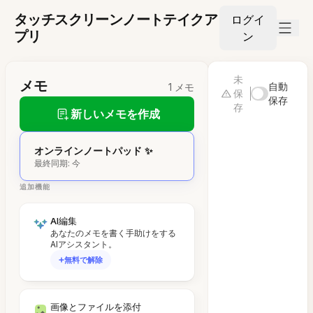
タッチスクリーンノートテイクア
ログイ
プリ
ン
未
メモ
自動
1 メモ
保
保存
存
新しいメモを作成
オンラインノートパッド ✨
最終同期: 今
追加機能
AI編集
あなたのメモを書く手助けをする
AIアシスタント。
無料で解除
画像とファイルを添付