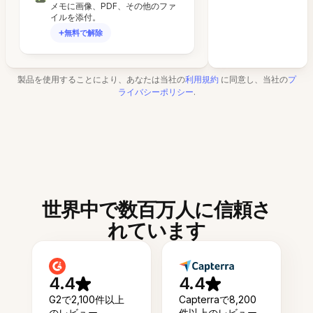
メモに画像、PDF、その他のファ
イルを添付。
無料で解除
製品を使用することにより、あなたは当社の
利用規約
に同意し、当社の
プ
ライバシーポリシー
.
世界中で数百万人に信頼さ
れています
4.4
4.4
G2で2,100件以上
Capterraで8,200
のレビュー
件以上のレビュー