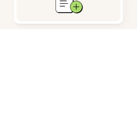
ドキュメント保存
よくある質問
Chromebookで画像をPDFに変換す
るにはどうすればいいですか？