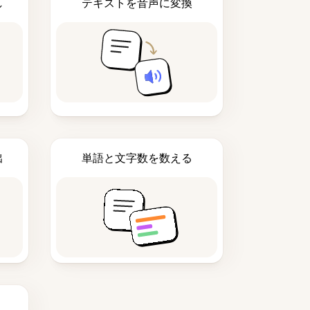
し
テキストを音声に変換
出
単語と文字数を数える