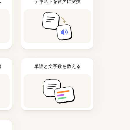
し
テキストを音声に変換
出
単語と文字数を数える