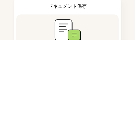
ドキュメント保存
よくある質問
このツールは何をするものですか？
WordをPDFに無料で変換できます
か？