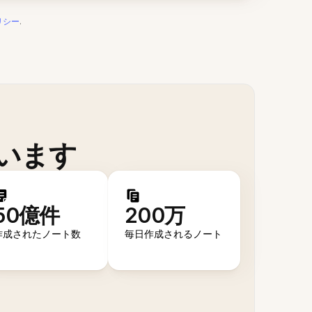
リシー
.
います
50億件
200万
作成されたノート数
毎日作成されるノート