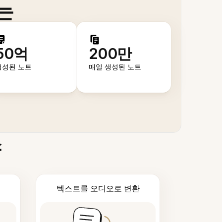
는
50억
200만
생성된 노트
매일 생성된 노트
스
텍스트를 오디오로 변환