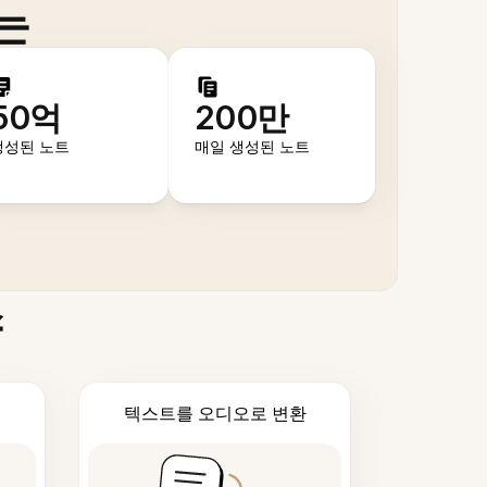
는
50억
200만
생성된 노트
매일 생성된 노트
스
텍스트를 오디오로 변환