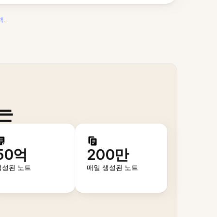
책
.
는
50억
200만
생성된 노트
매일 생성된 노트