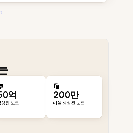
책
.
는
50억
200만
생성된 노트
매일 생성된 노트