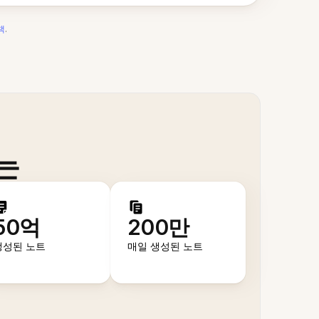
책
.
는
50억
200만
생성된 노트
매일 생성된 노트