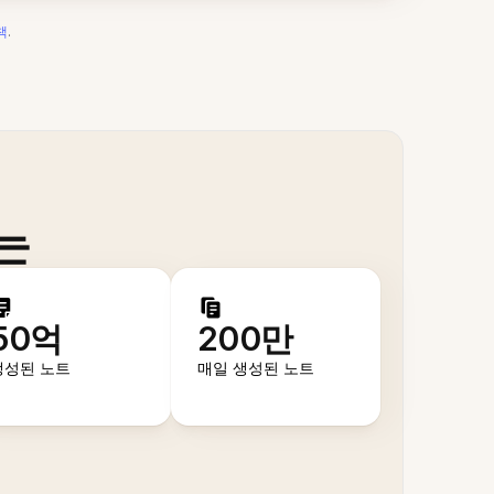
책
.
는
50억
200만
생성된 노트
매일 생성된 노트