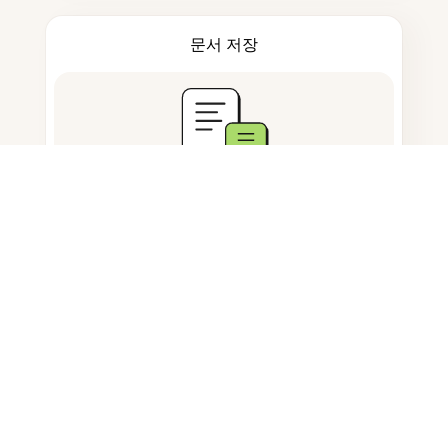
문서 저장
자주 묻는 질문
마라티어용 AI 학습 도구란 무엇인가
요?
어떤 마라티어 형식이 지원되나요?