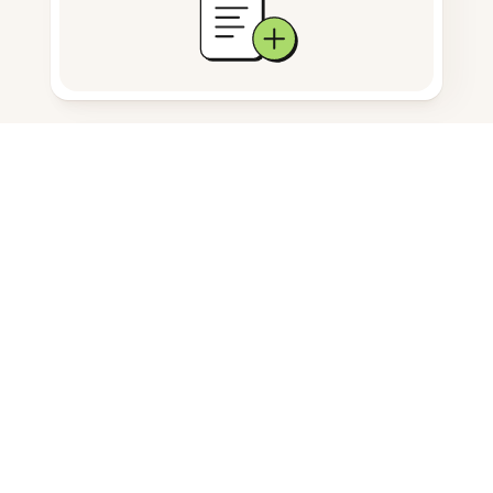
문서 저장
자주 묻는 질문
안드로이드 태블릿에서 이미지 크기
를 어떻게 변경하나요?