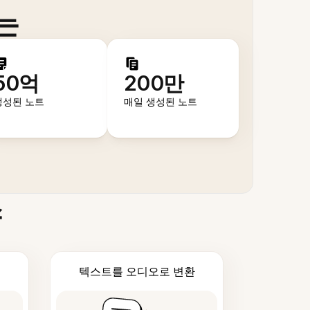
는
50억
200만
생성된 노트
매일 생성된 노트
스
텍스트를 오디오로 변환