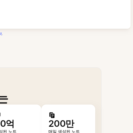
책
.
는
50억
200만
성된 노트
매일 생성된 노트