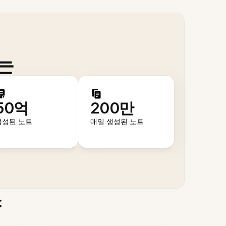
는
50억
200만
생성된 노트
매일 생성된 노트
스