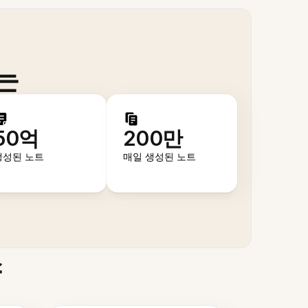
는
50억
200만
생성된 노트
매일 생성된 노트
스