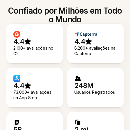
Confiado por Milhões em Todo
o Mundo
4.4
4.4
2.100+ avaliações no
8.200+ avaliações na
G2
Capterra
4.4
248M
73.000+ avaliações
Usuários Registrados
na App Store
5B
2 mi