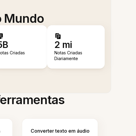
 o Mundo
5B
2 mi
otas Criadas
Notas Criadas
Diariamente
 ferramentas
s
Converter texto em áudio