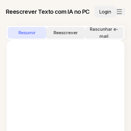
Reescrever Texto com IA no PC
Login
Rascunhar e-
Resumir
Reescrever
mail