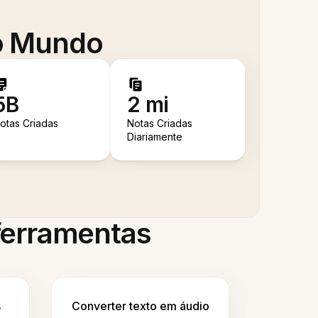
 o Mundo
5B
2 mi
otas Criadas
Notas Criadas
Diariamente
 ferramentas
s
Converter texto em áudio