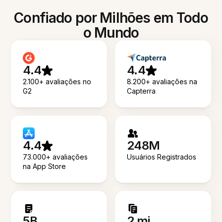
Confiado por Milhões em Todo
o Mundo
4.4
4.4
2.100+ avaliações no
8.200+ avaliações na
G2
Capterra
4.4
248M
73.000+ avaliações
Usuários Registrados
na App Store
5B
2 mi