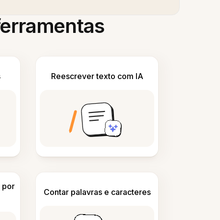
 ferramentas
s
Reescrever texto com IA
 por
Contar palavras e caracteres