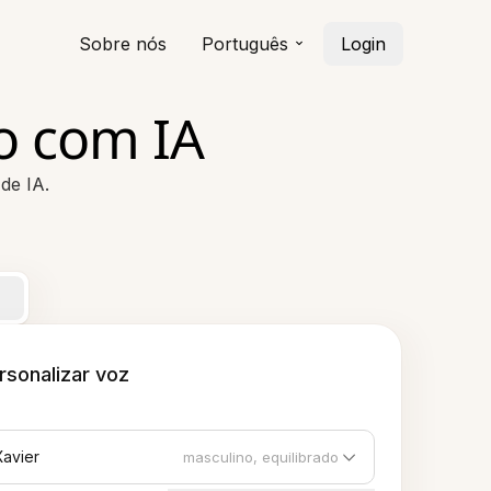
Sobre nós
Português
Login
o com IA
de IA.
rsonalizar voz
Xavier
masculino, equilibrado