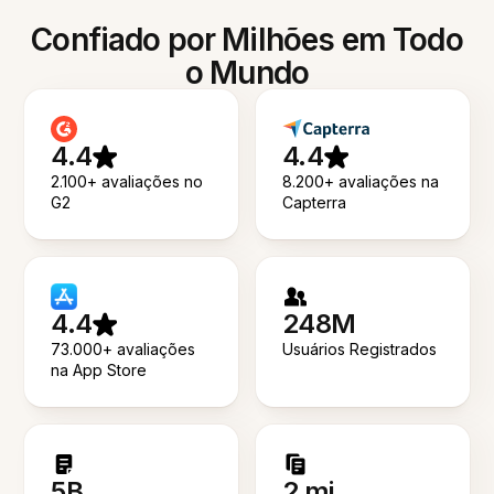
Confiado por Milhões em Todo
o Mundo
4.4
4.4
2.100+ avaliações no
8.200+ avaliações na
G2
Capterra
4.4
248M
73.000+ avaliações
Usuários Registrados
na App Store
5B
2 mi