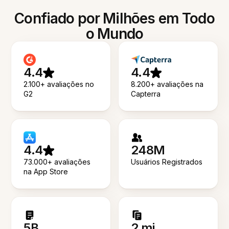
Confiado por Milhões em Todo
o Mundo
4.4
4.4
2.100+ avaliações no
8.200+ avaliações na
G2
Capterra
4.4
248M
73.000+ avaliações
Usuários Registrados
na App Store
5B
2 mi