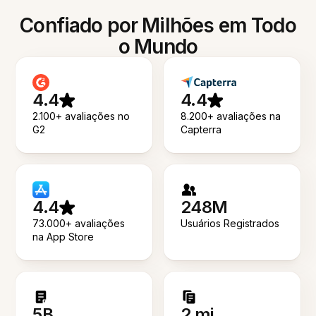
Confiado por Milhões em Todo
o Mundo
4.4
4.4
2.100+ avaliações no
8.200+ avaliações na
G2
Capterra
4.4
248M
73.000+ avaliações
Usuários Registrados
na App Store
5B
2 mi