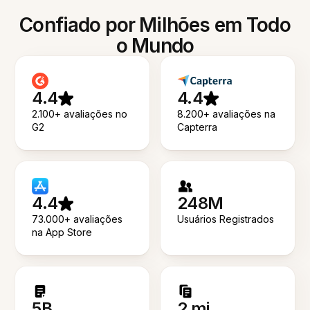
Confiado por Milhões em Todo
o Mundo
4.4
4.4
2.100+ avaliações no
8.200+ avaliações na
G2
Capterra
4.4
248M
73.000+ avaliações
Usuários Registrados
na App Store
5B
2 mi