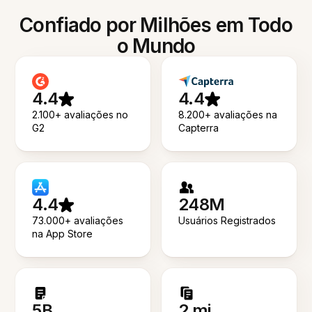
Confiado por Milhões em Todo
o Mundo
4.4
4.4
2.100+ avaliações no
8.200+ avaliações na
G2
Capterra
4.4
248M
73.000+ avaliações
Usuários Registrados
na App Store
5B
2 mi