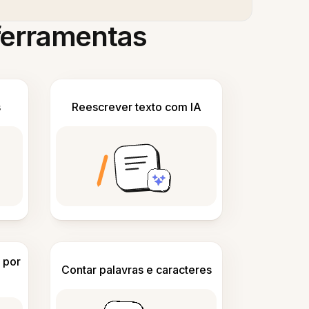
 ferramentas
s
Reescrever texto com IA
 por
Contar palavras e caracteres