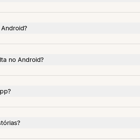
o Android?
lta no Android?
app?
tórias?