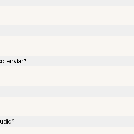
?
o enviar?
áudio?