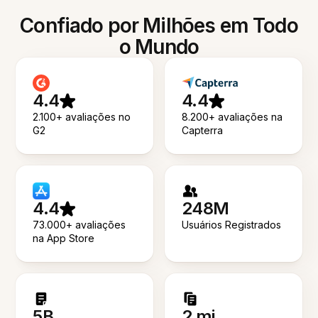
Confiado por Milhões em Todo
o Mundo
4.4
4.4
2.100+ avaliações no
8.200+ avaliações na
G2
Capterra
4.4
248M
73.000+ avaliações
Usuários Registrados
na App Store
5B
2 mi