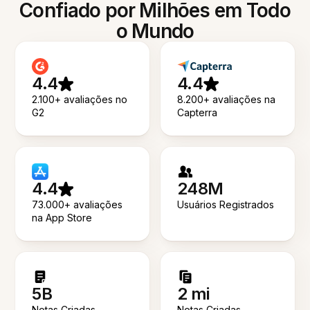
Confiado por Milhões em Todo
o Mundo
4.4
4.4
2.100+ avaliações no
8.200+ avaliações na
G2
Capterra
4.4
248M
73.000+ avaliações
Usuários Registrados
na App Store
5B
2 mi
Notas Criadas
Notas Criadas