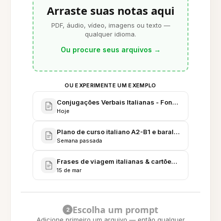
Arraste suas notas aqui
PDF, áudio, vídeo, imagens ou texto —
qualquer idioma.
Ou procure seus arquivos
→
OU EXPERIMENTE UM EXEMPLO
Conjugações Verbais Italianas - Fonte Completa pa
Hoje
Plano de curso italiano A2-B1 e baralhos de cartõe
Semana passada
Frases de viagem italianas & cartões - Viagem a 
15 de mar
Escolha um prompt
2
Adicione primeiro um arquivo — então qualquer