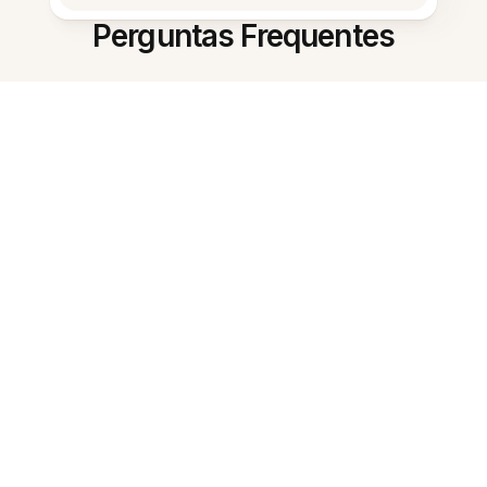
Perguntas Frequentes
Como isso ajuda com atas de
reunião?
Ele consegue resumir
documentos longos?
Posso obter uma lista de itens de
ação?
Ela pode construir um plano de