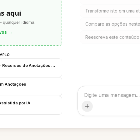
as aqui
Transforme isto em uma at
— qualquer idioma.
Compare as opções nest
vos
→
Reescreva este conteúdo 
EMPLO
 - Recursos de Anotações com IA
 em Anotações
ssistida por IA