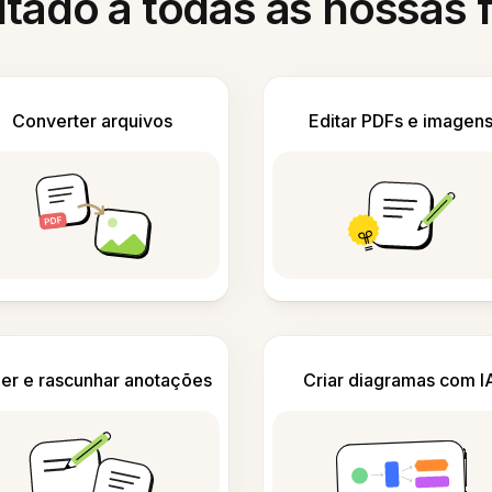
itado a todas as nossas
Converter arquivos
Editar PDFs e imagen
er e rascunhar anotações
Criar diagramas com I