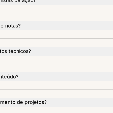
listas de ação?
de notas?
tos técnicos?
onteúdo?
amento de projetos?