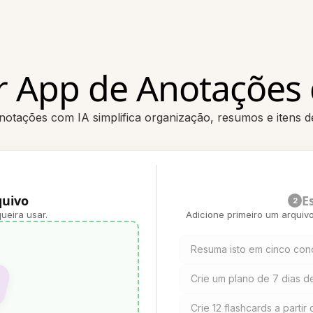
 App de Anotações
tações com IA simplifica organização, resumos e itens d
quivo
E
2
ueira usar.
Adicione primeiro um arquiv
Resuma isto em cinco conc
Crie um plano de 7 dias d
Crie 12 flashcards a partir