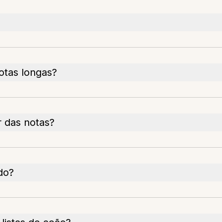
otas longas?
r das notas?
do?