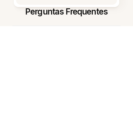
Perguntas Frequentes
O que essa ferramenta de IA faz?
Como eu começo a usar?
Ele pode criar flashcards?
Ele monta um cronograma de
estudo?