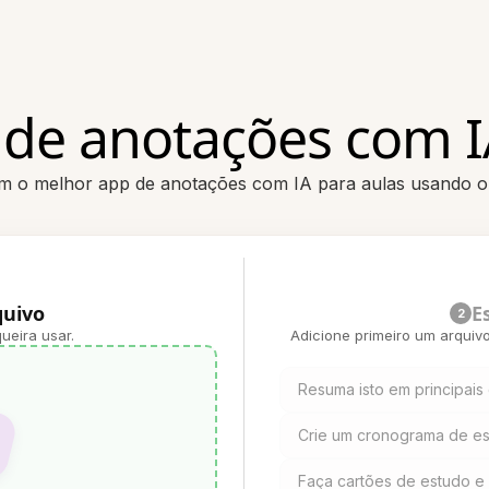
de anotações com I
m o melhor app de anotações com IA para aulas usando o 
quivo
E
2
ueira usar.
Adicione primeiro um arquiv
Resuma isto em principais
Crie um cronograma de est
Faça cartões de estudo e p