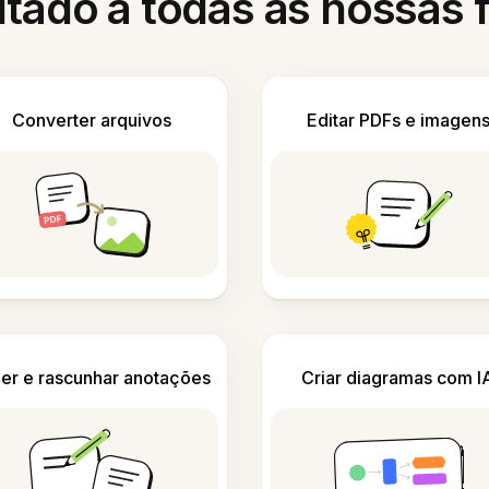
itado a todas as nossas
Converter arquivos
Editar PDFs e imagen
er e rascunhar anotações
Criar diagramas com I