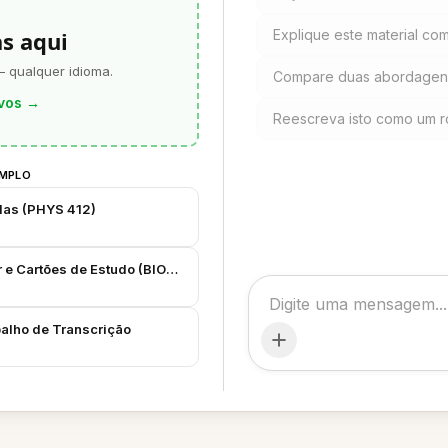
as aqui
Explique este material com
— qualquer idioma.
Compare duas abordagens
vos
→
Reescreva isto como um ro
EMPLO
ulas (PHYS 412)
r e Cartões de Estudo (BIOL 302)
balho de Transcrição