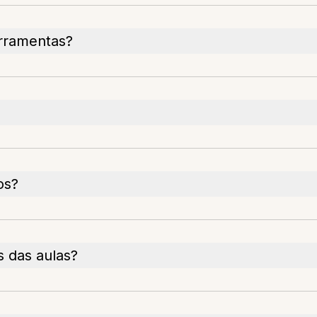
erramentas?
os?
s das aulas?