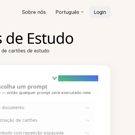
Sobre nós
Português
Login
s de Estudo
 de cartões de estudo
AI powered (Demo)
scolha um prompt
o — então qualquer prompt será executado nele.
ste documento
criação de cartões
estudo com repetição espaçada