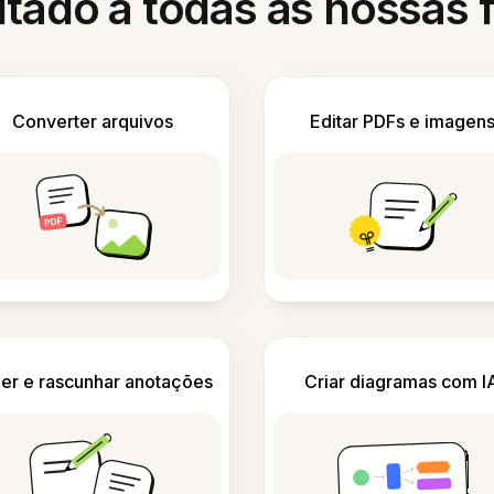
itado a todas as nossas
Converter arquivos
Editar PDFs e imagen
er e rascunhar anotações
Criar diagramas com I