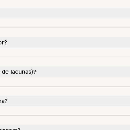
or?
 de lacunas)?
ha?