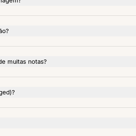
imagem?
ão?
 de muitas notas?
ged)?