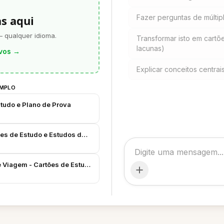
as aqui
Fazer perguntas de múltipl
— qualquer idioma.
Transformar isto em cartõ
lacunas)
vos
→
Explicar conceitos centrai
EMPLO
studo e Plano de Prova
ões de Estudo e Estudos de Caso
e Viagem - Cartões de Estudo