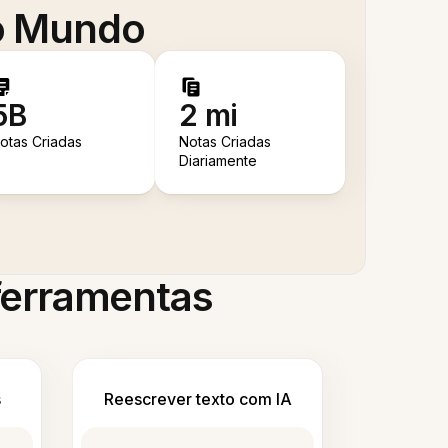
 o Mundo
5B
2 mi
otas Criadas
Notas Criadas
Diariamente
 ferramentas
s
Reescrever texto com IA