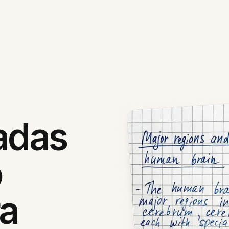
adas
o
ra