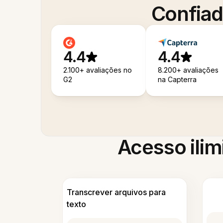
Confiad
4.4
4.4
2.100+ avaliações no
8.200+ avaliações
G2
na Capterra
Acesso ilim
Transcrever arquivos para
texto