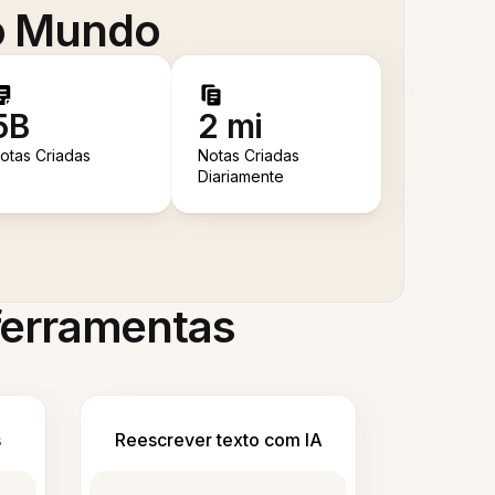
 o Mundo
5B
2 mi
otas Criadas
Notas Criadas
Diariamente
 ferramentas
s
Reescrever texto com IA