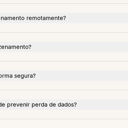
zenamento remotamente?
azenamento?
orma segura?
e prevenir perda de dados?