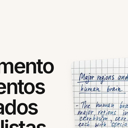
mento
entos
ados
listas