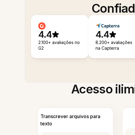
Confiad
4.4
4.4
2.100+ avaliações no
8.200+ avaliações
G2
na Capterra
Acesso ilim
Transcrever arquivos para
texto