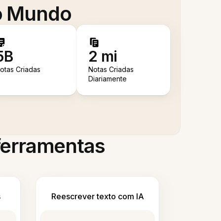
 o Mundo
5B
2 mi
otas Criadas
Notas Criadas
Diariamente
 ferramentas
s
Reescrever texto com IA