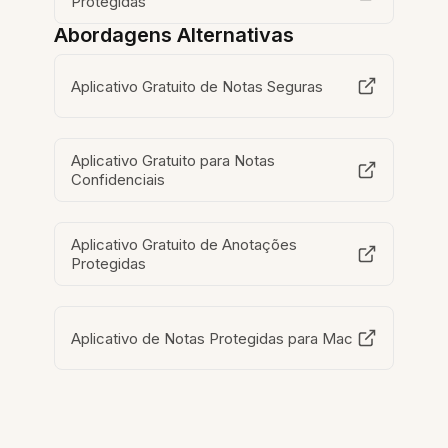
Protegidas
Abordagens Alternativas
Aplicativo Gratuito de Notas Seguras
Aplicativo Gratuito para Notas
Confidenciais
Aplicativo Gratuito de Anotações
Protegidas
Aplicativo de Notas Protegidas para Mac