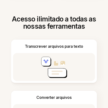
Acesso ilimitado a todas as
nossas ferramentas
Transcrever arquivos para texto
Converter arquivos