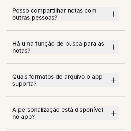
Posso compartilhar notas com
outras pessoas?
Há uma função de busca para as
notas?
Quais formatos de arquivo o app
suporta?
A personalização está disponível
no app?