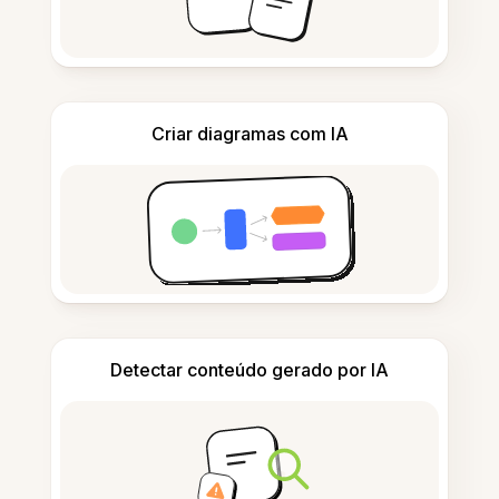
Criar diagramas com IA
Detectar conteúdo gerado por IA