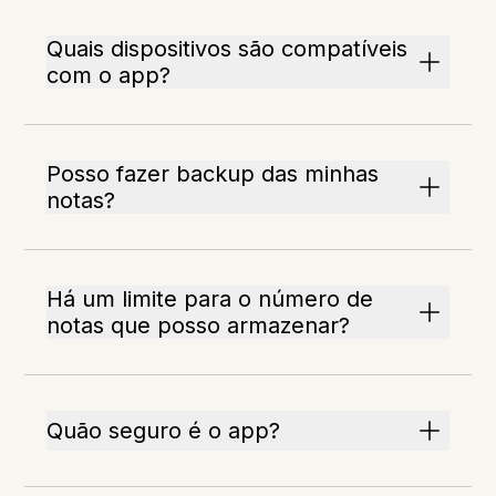
Quais dispositivos são compatíveis
com o app?
Posso fazer backup das minhas
notas?
Há um limite para o número de
notas que posso armazenar?
Quão seguro é o app?