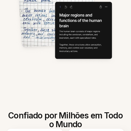
Confiado por Milhões em Todo
o Mundo