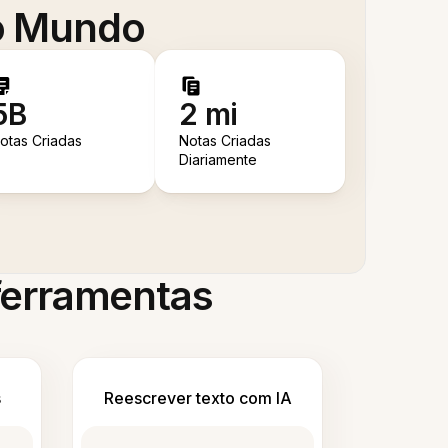
 o Mundo
5B
2 mi
otas Criadas
Notas Criadas
Diariamente
 ferramentas
s
Reescrever texto com IA