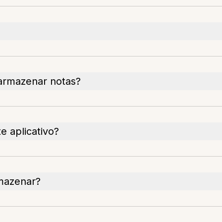
 armazenar notas?
e aplicativo?
rmazenar?