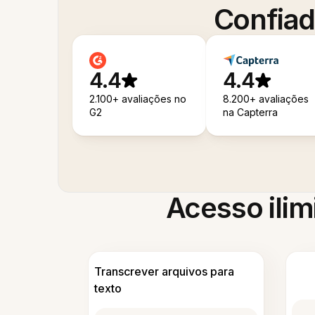
Confiad
4.4
4.4
2.100+ avaliações no
8.200+ avaliações
G2
na Capterra
Acesso ilim
Transcrever arquivos para
texto