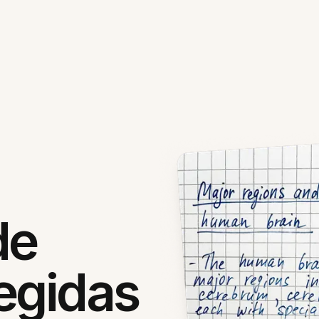
de
egidas