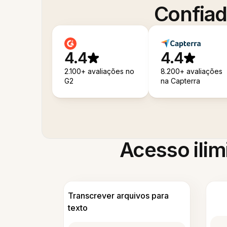
Confiad
4.4
4.4
2.100+ avaliações no
8.200+ avaliações
G2
na Capterra
Acesso ilim
Transcrever arquivos para
texto