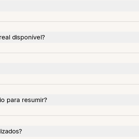
eal disponível?
io para resumir?
lizados?