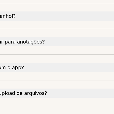
anhol?
ar para anotações?
om o app?
upload de arquivos?