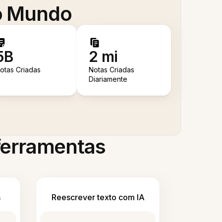
 o Mundo
5B
2 mi
otas Criadas
Notas Criadas
Diariamente
 ferramentas
s
Reescrever texto com IA