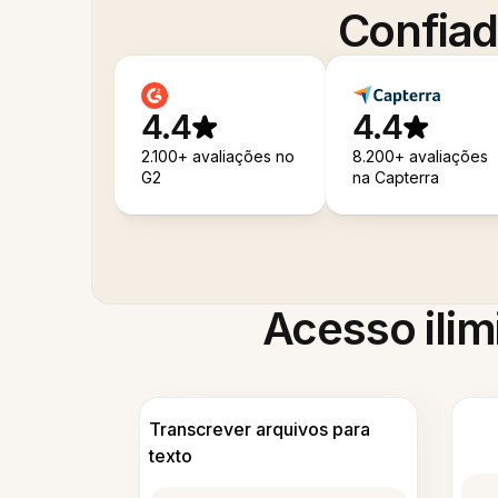
Confiad
4.4
4.4
2.100+ avaliações no
8.200+ avaliações
G2
na Capterra
Acesso ilim
Transcrever arquivos para
texto