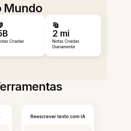
 o Mundo
5B
2 mi
otas Criadas
Notas Criadas
Diariamente
 ferramentas
s
Reescrever texto com IA