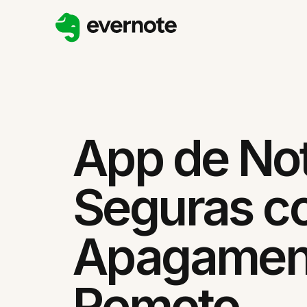
App de No
Seguras c
Apagamen
Remoto