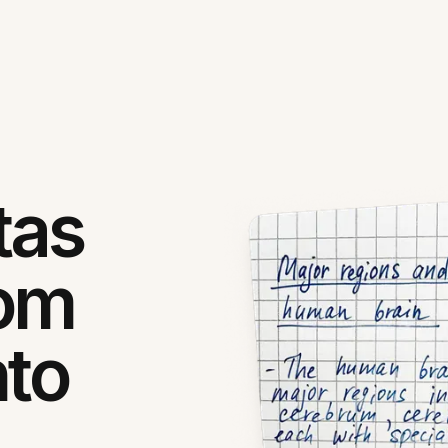
tas
om
to