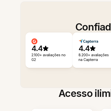
Confiad
4.4
4.4
2.100+ avaliações no
8.200+ avaliações
G2
na Capterra
Acesso ilim