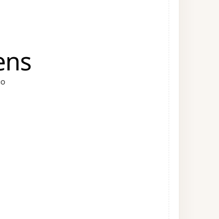
ens
ço