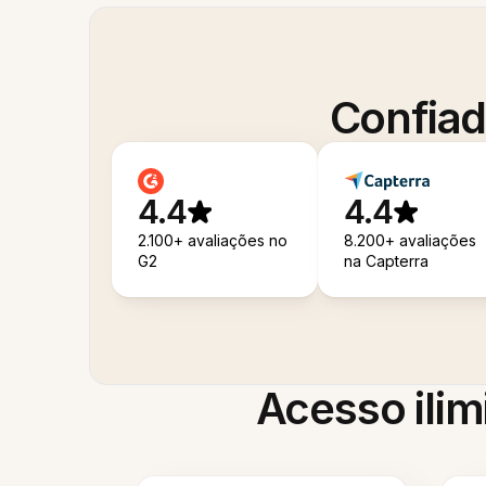
Confiad
4.4
4.4
2.100+ avaliações no
8.200+ avaliações
G2
na Capterra
Acesso ilim