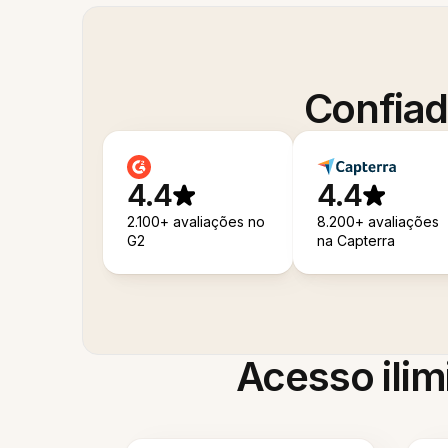
Confiad
4.4
4.4
2.100+ avaliações no
8.200+ avaliações
G2
na Capterra
Acesso ilim