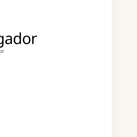
gador
or