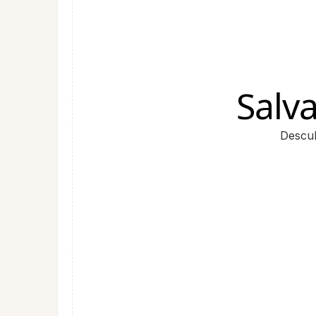
Salv
Descu