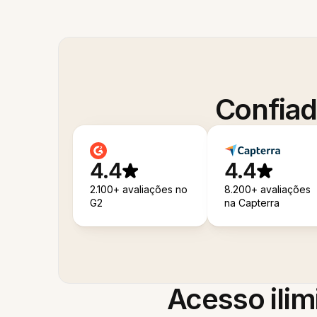
Confiad
4.4
4.4
2.100+ avaliações no
8.200+ avaliações
G2
na Capterra
Acesso ilim